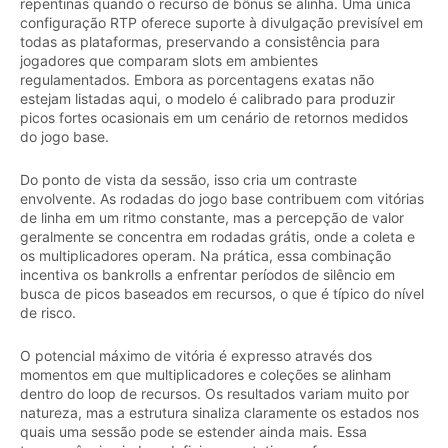
repentinas quando o recurso de bônus se alinha. Uma única
configuração RTP oferece suporte à divulgação previsível em
todas as plataformas, preservando a consistência para
jogadores que comparam slots em ambientes
regulamentados. Embora as porcentagens exatas não
estejam listadas aqui, o modelo é calibrado para produzir
picos fortes ocasionais em um cenário de retornos medidos
do jogo base.
Do ponto de vista da sessão, isso cria um contraste
envolvente. As rodadas do jogo base contribuem com vitórias
de linha em um ritmo constante, mas a percepção de valor
geralmente se concentra em rodadas grátis, onde a coleta e
os multiplicadores operam. Na prática, essa combinação
incentiva os bankrolls a enfrentar períodos de silêncio em
busca de picos baseados em recursos, o que é típico do nível
de risco.
O potencial máximo de vitória é expresso através dos
momentos em que multiplicadores e coleções se alinham
dentro do loop de recursos. Os resultados variam muito por
natureza, mas a estrutura sinaliza claramente os estados nos
quais uma sessão pode se estender ainda mais. Essa