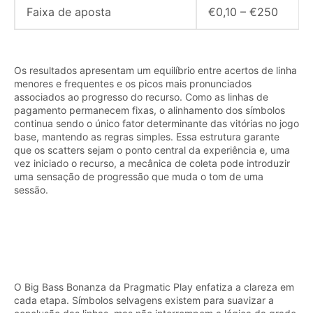
Faixa de aposta
€0,10 – €250
Os resultados apresentam um equilíbrio entre acertos de linha
menores e frequentes e os picos mais pronunciados
associados ao progresso do recurso. Como as linhas de
pagamento permanecem fixas, o alinhamento dos símbolos
continua sendo o único fator determinante das vitórias no jogo
base, mantendo as regras simples. Essa estrutura garante
que os scatters sejam o ponto central da experiência e, uma
vez iniciado o recurso, a mecânica de coleta pode introduzir
uma sensação de progressão que muda o tom de uma
sessão.
O Big Bass Bonanza da Pragmatic Play enfatiza a clareza em
cada etapa. Símbolos selvagens existem para suavizar a