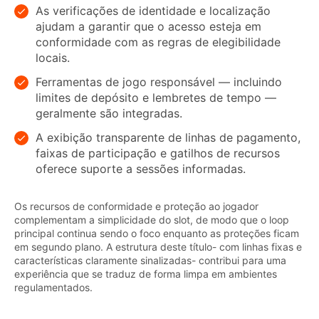
As verificações de identidade e localização
ajudam a garantir que o acesso esteja em
conformidade com as regras de elegibilidade
locais.
Ferramentas de jogo responsável — incluindo
limites de depósito e lembretes de tempo —
geralmente são integradas.
A exibição transparente de linhas de pagamento,
faixas de participação e gatilhos de recursos
oferece suporte a sessões informadas.
Os recursos de conformidade e proteção ao jogador
complementam a simplicidade do slot, de modo que o loop
principal continua sendo o foco enquanto as proteções ficam
em segundo plano. A estrutura deste título- com linhas fixas e
características claramente sinalizadas- contribui para uma
experiência que se traduz de forma limpa em ambientes
regulamentados.