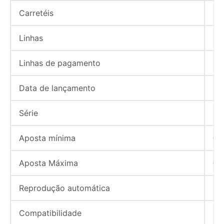
Carretéis
5
Linhas
3
Linhas de pagamento
10
Data de lançamento
04
Série
Sé
Aposta mínima
€0
Aposta Máxima
€2
Reprodução automática
Di
Compatibilidade
De